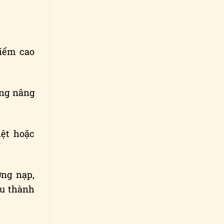
điểm cao
ộng nâng
iệt hoặc
ng nạp,
ều thành