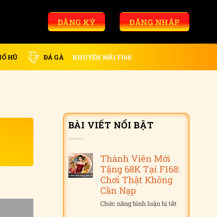
ĐĂNG KÝ
ĐĂNG NHẬP
NỔ HŨ
ĐÁ GÀ
KHUYẾN MÃI F168
BÀI VIẾT NỔI BẬT
Thành Viên Mới
Tặng 68K Tại F168:
Chơi Thật Không
Cần Nạp
Chức năng bình luận bị tắt
ở
Thành