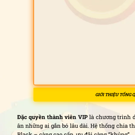
GIỚI THIỆU TỔNG 
Đặc quyền thành viên VIP
là chương trình d
ân những ai gắn bó lâu dài. Hệ thống chia 
Black – càng cao cấp, ưu đãi càng “khủng”.