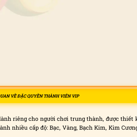
QUAN VỀ ĐẶC QUYỀN THÀNH VIÊN VIP
ành riêng cho người chơi trung thành, được thiết k
thành nhiều cấp độ: Bạc, Vàng, Bạch Kim, Kim Cươn