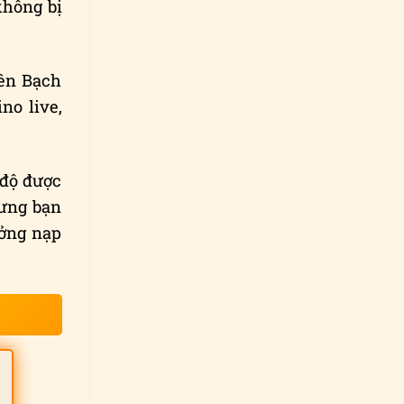
không bị
lên Bạch
no live,
 độ được
hưng bạn
ưởng nạp