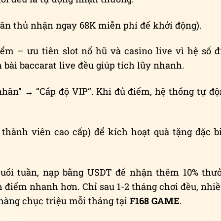
ân thủ nhận ngay 68K miễn phí để khởi động).
ểm – ưu tiên slot nổ hũ và casino live vì hệ số 
 bài baccarat live đều giúp tích lũy nhanh.
nhân” → “Cấp độ VIP”. Khi đủ điểm, hệ thống tự đ
thành viên cao cấp) để kích hoạt quà tặng đặc b
uối tuần, nạp bằng USDT để nhận thêm 10% thưở
 điểm nhanh hơn. Chỉ sau 1-2 tháng chơi đều, nhi
hàng chục triệu mỗi tháng tại
F168 GAME
.