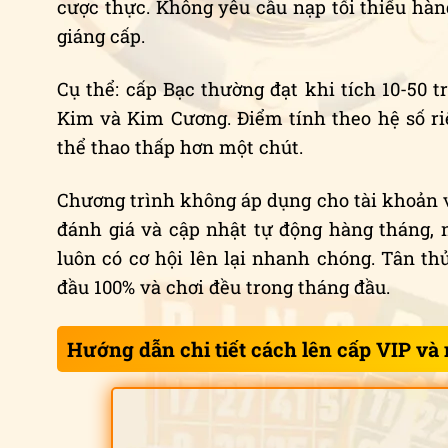
cược thực. Không yêu cầu nạp tối thiểu hàn
giáng cấp.
Cụ thể: cấp Bạc thường đạt khi tích 10-50 t
Kim và Kim Cương. Điểm tính theo hệ số riên
thể thao thấp hơn một chút.
Chương trình không áp dụng cho tài khoản v
đánh giá và cập nhật tự động hàng tháng,
luôn có cơ hội lên lại nhanh chóng. Tân th
đầu 100% và chơi đều trong tháng đầu.
Hướng dẫn chi tiết cách lên cấp VIP và