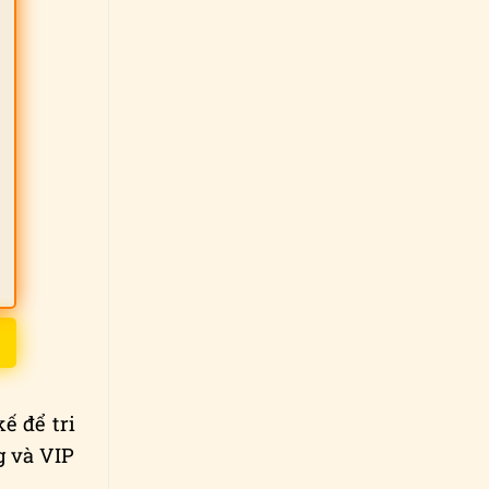
ế để tri
g và VIP