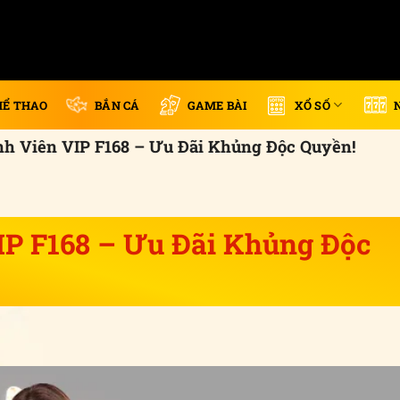
HỂ THAO
BẮN CÁ
GAME BÀI
XỔ SỐ
h Viên VIP F168 – Ưu Đãi Khủng Độc Quyền!
IP F168 – Ưu Đãi Khủng Độc