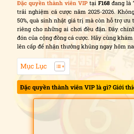
Đặc quyền thành viên VIP
tại
F168
đang là 
trải nghiệm cá cược năm 2025-2026. Không
50%, quà sinh nhật giá trị mà còn hỗ trợ ưu
riêng cho những ai chơi đều đặn. Đây chín
đón của cộng đồng cá cược. Hãy cùng khám 
lên cấp để nhận thưởng khủng ngay hôm na
Mục Lục
Đặc quyền thành viên VIP là gì? Giới th