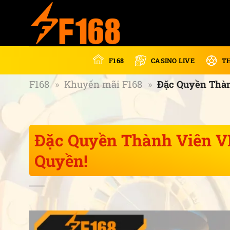
Bỏ
qua
nội
dung
F168
CASINO LIVE
T
F168
»
Khuyến mãi F168
»
Đặc Quyền Thàn
Đặc Quyền Thành Viên V
Quyền!