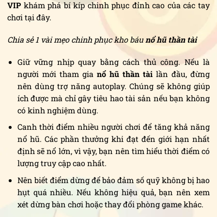
VIP
khám phá bí kíp chinh phục đỉnh cao của các tay
chơi tại đây.
Chia sẻ 1 vài mẹo chinh phục kho báu
nổ hũ thần tài
Giữ vững nhịp quay bằng cách thủ công. Nếu là
người mới tham gia
nổ hũ thần tài
lần đầu, đừng
nên dùng trợ năng autoplay. Chúng sẽ không giúp
ích được mà chỉ gây tiêu hao tài sản nếu bạn không
có kinh nghiệm dùng.
Canh thời điểm nhiều người chơi để tăng khả năng
nổ hũ. Các phần thưởng khi đạt đến giới hạn nhất
định sẽ nổ lớn, vì vậy, bạn nên tìm hiểu thời điểm có
lượng truy cập cao nhất.
Nên biết điểm dừng để bảo đảm số quỹ không bị hao
hụt quá nhiều. Nếu không hiệu quả, bạn nên xem
xét dừng bàn chơi hoặc thay đổi phòng game khác.