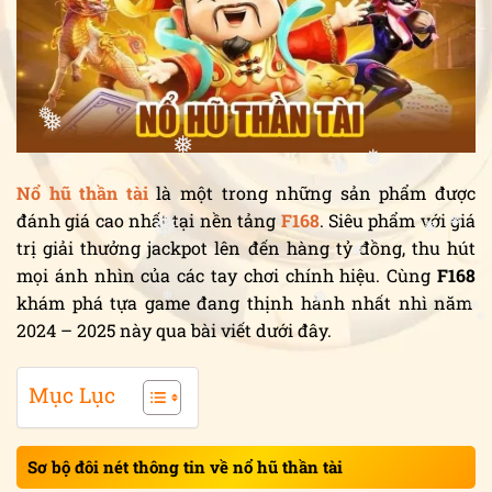
❅
❅
❅
Nổ hũ thần tài
là một trong những sản phẩm được
❅
❅
❅
đánh giá cao nhất tại nền tảng
F168
. Siêu phẩm với giá
❅
❅
trị giải thưởng jackpot lên đến hàng tỷ đồng, thu hút
❅
mọi ánh nhìn của các tay chơi chính hiệu. Cùng
F168
❅
khám phá tựa game đang thịnh hành nhất nhì năm
❅
❅
2024 – 2025 này qua bài viết dưới đây.
❅
❅
❅
❅
Mục Lục
Sơ bộ đôi nét thông tin về nổ hũ thần tài