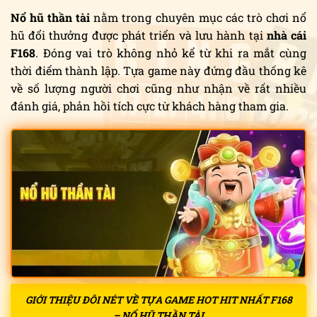
Nổ hũ thần tài
nằm trong chuyên mục các trò chơi nổ
hũ đổi thưởng được phát triển và lưu hành tại
nhà cái
F168
. Đóng vai trò không nhỏ kể từ khi ra mắt cùng
thời điểm thành lập. Tựa game này đứng đầu thống kê
về số lượng người chơi cũng như nhận về rất nhiều
đánh giá, phản hồi tích cực từ khách hàng tham gia.
GIỚI THIỆU ĐÔI NÉT VỀ TỰA GAME HOT HIT NHẤT F168
– NỔ HŨ THẦN TÀI