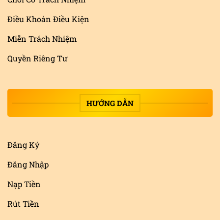
Điều Khoản Điều Kiện
Miễn Trách Nhiệm
Quyền Riêng Tư
HƯỚNG DẪN
Đăng Ký
Đăng Nhập
Nạp Tiền
Rút Tiền