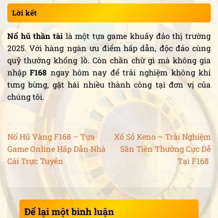
Lời kết
Nổ hũ thần tài
là một tựa game khuấy đảo thị trường
2025. Với hàng ngàn ưu điểm hấp dẫn, độc đáo cùng
quỹ thưởng khổng lồ. Còn chần chừ gì mà không gia
nhập
F168
ngay hôm nay để trải nghiệm không khí
tưng bừng, gặt hái nhiều thành công tại đơn vị của
chúng tôi.
Nổ Hũ Vàng F168 – Tựa
Xổ Số Keno – Trải Nghiệm
Game Online Hấp Dẫn Nhà
Săn Tiền Thưởng Cực Dễ
Cái Trực Tuyến
Tại F168
Để lại một bình luận