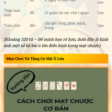
ù
cao
Thập tam
88
13 quân rời rạc chờ 1 quân
Cao
diêu
Chỉ gió, rồng, phát, bạch,
Toàn chữ
88+
Cao
trung
(Khoảng 320 từ – Để minh họa rõ hơn, dưới đây là hình
ảnh một số bộ bài ù lớn điển hình trong mạt chược:)
Mẹo Chơi Và Tăng Cơ Hội Ù Lớn