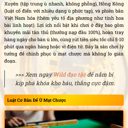
Xuyên (tập trung ù nhanh, không phỗng), Hồng Kông
(luật cổ điển với nhiều dạng ù phức tạp), và phiên bản
Việt Nam hóa (thêm yếu tố địa phương như tính hoa
bài linh hoạt). Lợi ích nổi bật khi chơi ở đây bao gồm
khuyến mãi tân thủ (thưởng nạp đầu 100%), hoàn tray
hàng ngày cho bàn ù lớn, cùng rút tiền siêu tốc chỉ 5-10
phút qua ngân hàng hoặc ví điện tử. Đây là sân chơi lý
tưởng để chinh phục ù mạt chược mà không lo gián
đoạn.
>>> Xem ngay
Wild đạo tặc
để nắm bí
kíp phá khóa kho báu, thắng cực đậm.
Luật Cơ Bản Để Ù Mạt Chược