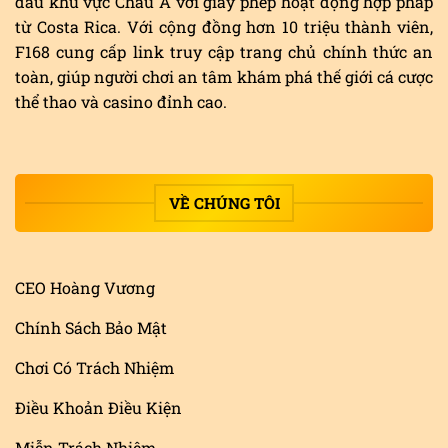
đầu khu vực Châu Á với giấy phép hoạt động hợp pháp
từ Costa Rica. Với cộng đồng hơn 10 triệu thành viên,
F168 cung cấp link truy cập trang chủ chính thức an
toàn, giúp người chơi an tâm khám phá thế giới cá cược
thể thao và casino đỉnh cao.
VỀ CHÚNG TÔI
CEO Hoàng Vương
Chính Sách Bảo Mật
Chơi Có Trách Nhiệm
Điều Khoản Điều Kiện
Miễn Trách Nhiệm