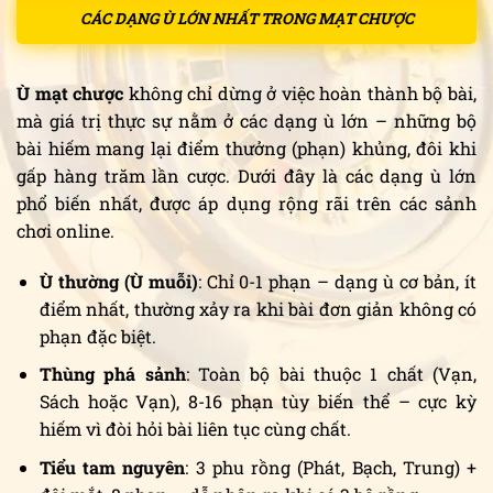
CÁC DẠNG Ù LỚN NHẤT TRONG MẠT CHƯỢC
Ù mạt chược
không chỉ dừng ở việc hoàn thành bộ bài,
mà giá trị thực sự nằm ở các dạng ù lớn – những bộ
bài hiếm mang lại điểm thưởng (phạn) khủng, đôi khi
gấp hàng trăm lần cược. Dưới đây là các dạng ù lớn
phổ biến nhất, được áp dụng rộng rãi trên các sảnh
chơi online.
Ù thường (Ù muỗi)
: Chỉ 0-1 phạn – dạng ù cơ bản, ít
điểm nhất, thường xảy ra khi bài đơn giản không có
phạn đặc biệt.
Thùng phá sảnh
: Toàn bộ bài thuộc 1 chất (Vạn,
Sách hoặc Vạn), 8-16 phạn tùy biến thể – cực kỳ
hiếm vì đòi hỏi bài liên tục cùng chất.
Tiểu tam nguyên
: 3 phu rồng (Phát, Bạch, Trung) +